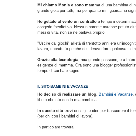
Mi chiamo Monia e sono mamma
di una bambina di no
grande gioia per tutti, ma per quanto mi riguarda ha sign
Ho gettato al vento un contratto
a tempo indeterminato
congedo facoltativo. Nessun parente avrebbe potuto aiuta
mesi di vita, non se ne parlava proprio.
"Uscire dai giochi" all'età di trentotto anni era un'incogn
lavoro, sopratutto perché desideravo fare qualcosa in l
Grazie alla tecnologia
, mia grande passione, e a Intern
esigenze di mamma. Ora sono una blogger professionista
tempo di cui ha bisogno.
IL SITO BAMBINI E VACANZE
Ho deciso di realizzare un blog
,
Bambini e Vacanze
,
libero che sto con la mia bambina.
In questo sito trovi
consigli e idee per trascorrere il 
(per chi con i bambini ci lavora).
In particolare troverai: