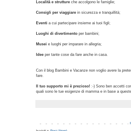
Località e strutture
che accolgono le famiglie;
Consigli per viaggiare
in sicurezza e tranquillità;
Eventi
a cui partecipare insieme ai tuoi figli;
Luoghi di divertimento
per bambini;
Musei
e luoghi per imparare in allegria;
Idee
per tante cose da fare anche in casa.
Con il blog Bambini e Vacanze non voglio avere la pretes
fare.
Il tuo supporto mi è prezioso!
:-) Sono ben accetti con
quali sono le tue esigenze di mamma e in base a queste o
Iscriviti a:
Post (Atom)