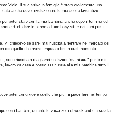
me Viola. Il suo arrivo in famiglia è stato ovviamente una
ificato anche dover rivoluzionare le mie scelte lavorative.
 per poter stare con la mia bambina anche dopo il termine del
rmi e di affidare la bimba ad una baby-sitter nei suoi primi
ita. Mi chiedevo se sarei mai riuscita a rientrare nel mercato del
inea con quello che avevo imparato fino a quel momento.
et, sono riuscita a ritagliarmi un lavoro "su misura" per le mie
, lavoro da casa e posso assicurare alla mia bambina tutto il
 dove poter condividere quello che più mi piace fare nel tempo
tempo con i bambini, durante le vacanze, nel week-end o a scuola