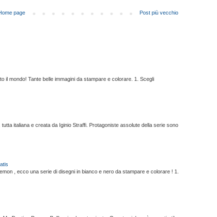
Home page
Post più vecchio
tutto il mondo! Tante belle immagini da stampare e colorare. 1. Scegli
utta italiana e creata da Iginio Straffi. Protagoniste assolute della serie sono
atis
okemon , ecco una serie di disegni in bianco e nero da stampare e colorare ! 1.