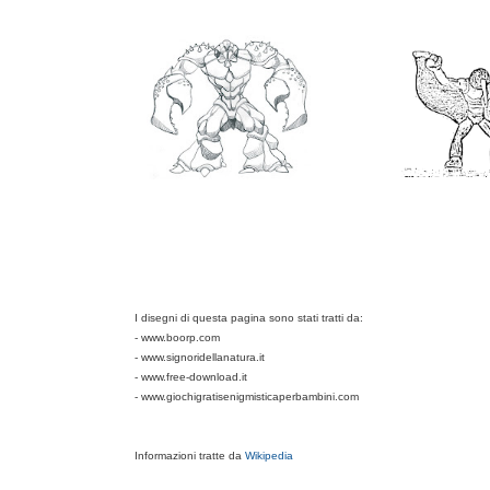
I disegni di questa pagina sono stati tratti da:
- www.boorp.com
- www.signoridellanatura.it
- www.free-download.it
- www.giochigratisenigmisticaperbambini.com
Informazioni tratte da
Wikipedia