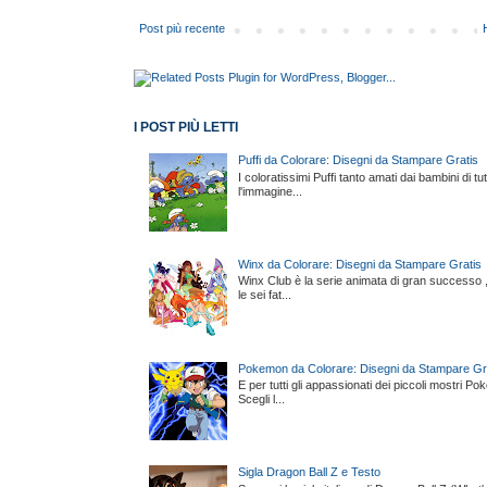
Post più recente
I POST PIÙ LETTI
Puffi da Colorare: Disegni da Stampare Gratis
I coloratissimi Puffi tanto amati dai bambini di 
l'immagine...
Winx da Colorare: Disegni da Stampare Gratis
Winx Club è la serie animata di gran successo , t
le sei fat...
Pokemon da Colorare: Disegni da Stampare Gr
E per tutti gli appassionati dei piccoli mostri P
Scegli l...
Sigla Dragon Ball Z e Testo