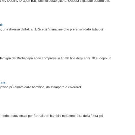
's My Destiny Dragon Ball) sei nel posto giusto. Questa sigla può esserti utile
tis
una diversa dall'altra! 1. Scegli l'immagine che preferisci dalla lista qui ...
 famiglia dei Barbapapà sono comparse in tv alla fine degli anni '70 e, dopo un
atis
a gattina più amata dalle bambine, da stampare e colorare!
odo eccezionale per far calare i bambini nell'atmosfera della festa più