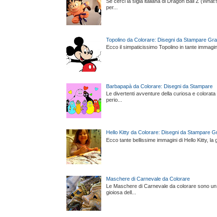
Se cerci la sigla italiana di Dragon Ball Z (What
per...
Topolino da Colorare: Disegni da Stampare Gra
Ecco il simpaticissimo Topolino in tante immagini, 
Barbapapà da Colorare: Disegni da Stampare
Le divertenti avventure della curiosa e colorata
perio...
Hello Kitty da Colorare: Disegni da Stampare Gr
Ecco tante bellissime immagini di Hello Kitty, l
Maschere di Carnevale da Colorare
Le Maschere di Carnevale da colorare sono un m
gioiosa dell...