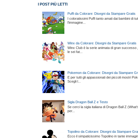
I POST PIÙ LETTI
Puffi da Colorare: Disegni da Stampare Gratis
I coloratissimi Puffi tanto amati dai bambini di 
l'immagine...
Winx da Colorare: Disegni da Stampare Gratis
Winx Club è la serie animata di gran successo , t
le sei fat...
Pokemon da Colorare: Disegni da Stampare Gr
E per tutti gli appassionati dei piccoli mostri P
Scegli l...
Sigla Dragon Ball Z e Testo
Se cerci la sigla italiana di Dragon Ball Z (What
per...
Topolino da Colorare: Disegni da Stampare Gra
Ecco il simpaticissimo Topolino in tante immagini, 