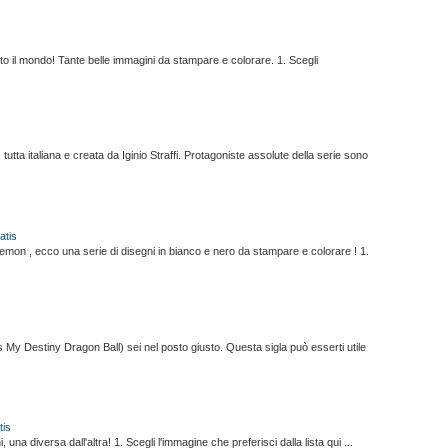
tutto il mondo! Tante belle immagini da stampare e colorare. 1. Scegli
utta italiana e creata da Iginio Straffi. Protagoniste assolute della serie sono
atis
okemon , ecco una serie di disegni in bianco e nero da stampare e colorare ! 1.
's My Destiny Dragon Ball) sei nel posto giusto. Questa sigla può esserti utile
tis
una diversa dall'altra! 1. Scegli l'immagine che preferisci dalla lista qui ...