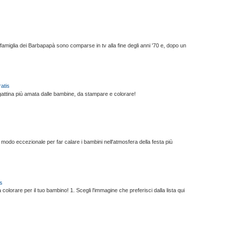
 famiglia dei Barbapapà sono comparse in tv alla fine degli anni '70 e, dopo un
atis
a gattina più amata dalle bambine, da stampare e colorare!
odo eccezionale per far calare i bambini nell'atmosfera della festa più
s
colorare per il tuo bambino! 1. Scegli l'immagine che preferisci dalla lista qui