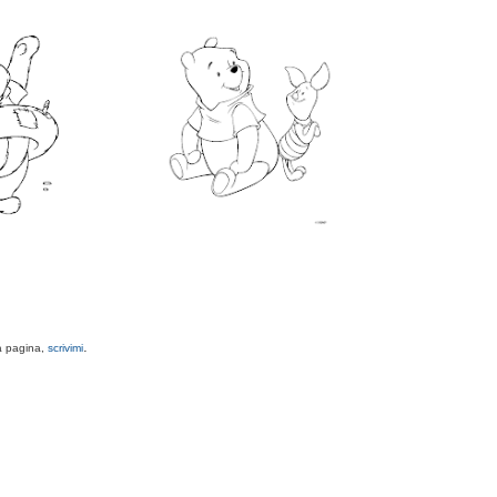
.
ta pagina,
scrivimi