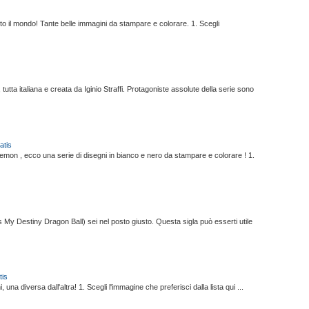
tutto il mondo! Tante belle immagini da stampare e colorare. 1. Scegli
utta italiana e creata da Iginio Straffi. Protagoniste assolute della serie sono
atis
okemon , ecco una serie di disegni in bianco e nero da stampare e colorare ! 1.
's My Destiny Dragon Ball) sei nel posto giusto. Questa sigla può esserti utile
tis
una diversa dall'altra! 1. Scegli l'immagine che preferisci dalla lista qui ...