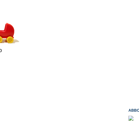
o
ABBO