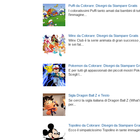
Puffi da Colorare: Disegni da Stampare Gratis
I coloratissimi Puffi tanto amati dai bambini di 
l'immagine...
Winx da Colorare: Disegni da Stampare Gratis
Winx Club è la serie animata di gran successo , t
le sei fat...
Pokemon da Colorare: Disegni da Stampare Gr
E per tutti gli appassionati dei piccoli mostri P
Scegli l...
Sigla Dragon Ball Z e Testo
Se cerci la sigla italiana di Dragon Ball Z (What
per...
Topolino da Colorare: Disegni da Stampare Gra
Ecco il simpaticissimo Topolino in tante immagini, 