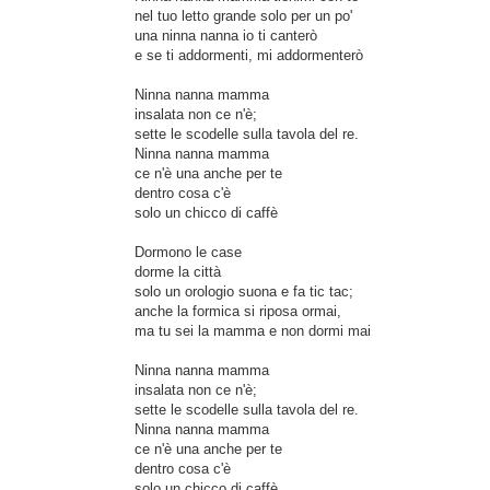
nel tuo letto grande solo per un po'
una ninna nanna io ti canterò
e se ti addormenti, mi addormenterò
Ninna nanna mamma
insalata non ce n'è;
sette le scodelle sulla tavola del re.
Ninna nanna mamma
ce n'è una anche per te
dentro cosa c'è
solo un chicco di caffè
Dormono le case
dorme la città
solo un orologio suona e fa tic tac;
anche la formica si riposa ormai,
ma tu sei la mamma e non dormi mai
Ninna nanna mamma
insalata non ce n'è;
sette le scodelle sulla tavola del re.
Ninna nanna mamma
ce n'è una anche per te
dentro cosa c'è
solo un chicco di caffè