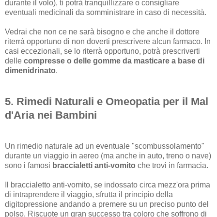
durante il volo), ti potrà tranquillizzare o consigliare
eventuali medicinali da somministrare in caso di necessità.
Vedrai che non ce ne sarà bisogno e che anche il dottore
riterrà opportuno di non doverti prescrivere alcun farmaco. In
casi eccezionali, se lo riterrà opportuno, potrà prescriverti
delle
compresse o delle gomme da masticare a base di
dimenidrinato
.
5. Rimedi Naturali e Omeopatia per il Mal
d'Aria nei Bambini
Un rimedio naturale ad un eventuale "scombussolamento"
durante un viaggio in aereo (ma anche in auto, treno o nave)
sono i famosi
braccialetti anti-vomito
che trovi in farmacia.
Il braccialetto anti-vomito, se indossato circa mezz'ora prima
di intraprendere il viaggio, sfrutta il principio della
digitopressione andando a premere su un preciso punto del
polso. Riscuote un gran successo tra coloro che soffrono di