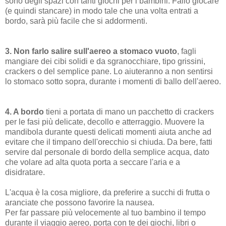
sono degli spazi con tanti giochi per i bambini. Fallo giocare
(e quindi stancare) in modo tale che una volta entrati a
bordo, sarà più facile che si addormenti.
3. Non farlo salire sull'aereo a stomaco vuoto
, fagli
mangiare dei cibi solidi e da sgranocchiare, tipo grissini,
crackers o del semplice pane. Lo aiuteranno a non sentirsi
lo stomaco sotto sopra, durante i momenti di ballo dell'aereo.
4. A bordo
tieni a portata di mano un pacchetto di crackers
per le fasi più delicate, decollo e atterraggio. Muovere la
mandibola durante questi delicati momenti aiuta anche ad
evitare che il timpano dell'orecchio si chiuda. Da bere, fatti
servire dal personale di bordo della semplice acqua, dato
che volare ad alta quota porta a seccare l'aria e a
disidratare.
L'acqua è la cosa migliore, da preferire a succhi di frutta o
aranciate che possono favorire la nausea.
Per far passare più velocemente al tuo bambino il tempo
durante il viaggio aereo, porta con te dei giochi, libri o