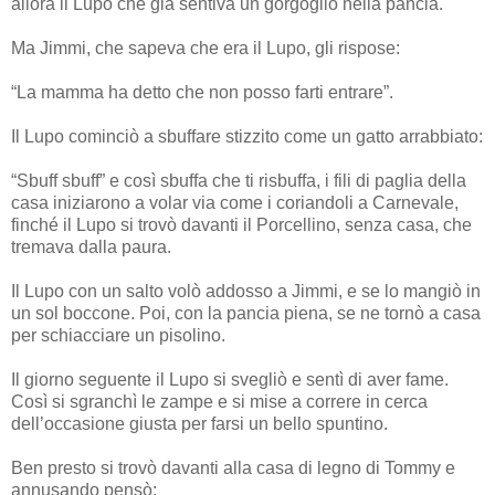
allora il Lupo che già sentiva un gorgoglio nella pancia.
Ma Jimmi, che sapeva che era il Lupo, gli rispose:
“La mamma ha detto che non posso farti entrare”.
Il Lupo cominciò a sbuffare stizzito come un gatto arrabbiato:
“Sbuff sbuff” e così sbuffa che ti risbuffa, i fili di paglia della
casa iniziarono a volar via come i coriandoli a Carnevale,
finché il Lupo si trovò davanti il Porcellino, senza casa, che
tremava dalla paura.
Il Lupo con un salto volò addosso a Jimmi, e se lo mangiò in
un sol boccone. Poi, con la pancia piena, se ne tornò a casa
per schiacciare un pisolino.
Il giorno seguente il Lupo si svegliò e sentì di aver fame.
Così si sgranchì le zampe e si mise a correre in cerca
dell’occasione giusta per farsi un bello spuntino.
Ben presto si trovò davanti alla casa di legno di Tommy e
annusando pensò: