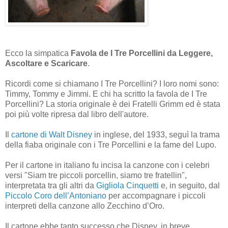
Ecco la simpatica
Favola de I Tre Porcellini da Leggere,
Ascoltare e Scaricare
.
Ricordi come si chiamano I Tre Porcellini? I loro nomi sono:
Timmy, Tommy e Jimmi. E chi ha scritto la favola de I Tre
Porcellini? La storia originale è dei Fratelli Grimm ed è stata
poi più volte ripresa dal libro dell'autore.
Il
cartone di Walt Disney
in inglese, del 1933, seguì la trama
della fiaba originale con i Tre Porcellini e la fame del Lupo.
Per il cartone in italiano fu incisa la canzone con i celebri
versi "Siam tre piccoli porcellin, siamo tre fratellin",
interpretata tra gli altri da
Gigliola Cinquetti
e, in seguito, dal
Piccolo Coro dell’Antoniano
per accompagnare i piccoli
interpreti della canzone allo Zecchino d’Oro.
Il cartone ebbe tanto successo che Disney, in breve,