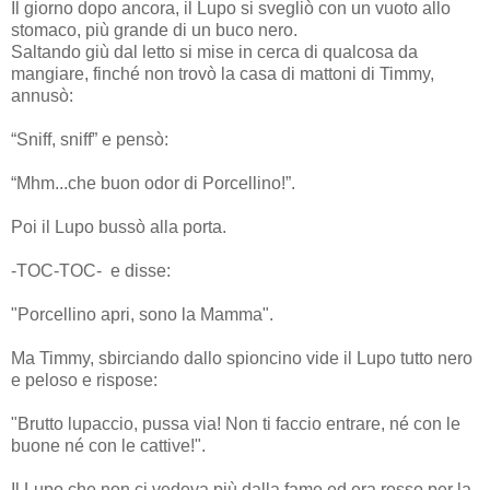
Il giorno dopo ancora, il Lupo si svegliò con un vuoto allo
stomaco, più grande di un buco nero.
Saltando giù dal letto si mise in cerca di qualcosa da
mangiare, finché non trovò la casa di mattoni di Timmy,
annusò:
“Sniff, sniff” e pensò:
“Mhm...che buon odor di Porcellino!”.
Poi il Lupo bussò alla porta.
-TOC-TOC- e disse:
"Porcellino apri, sono la Mamma".
Ma Timmy, sbirciando dallo spioncino vide il Lupo tutto nero
e peloso e rispose:
"Brutto lupaccio, pussa via! Non ti faccio entrare, né con le
buone né con le cattive!".
Il Lupo che non ci vedeva più dalla fame ed era rosso per la