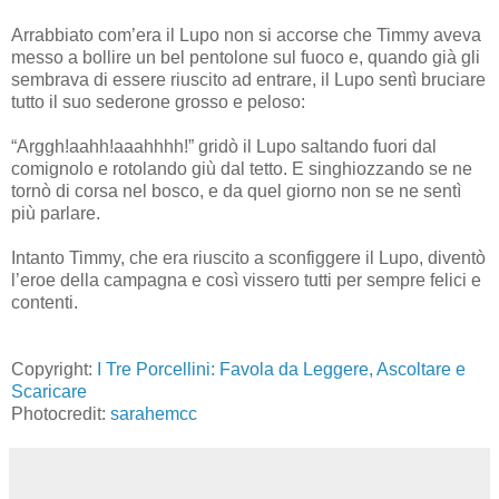
Arrabbiato com’era il Lupo non si accorse che Timmy aveva
messo a bollire un bel pentolone sul fuoco e, quando già gli
sembrava di essere riuscito ad entrare, il Lupo sentì bruciare
tutto il suo sederone grosso e peloso:
“Arggh!aahh!aaahhhh!” gridò il Lupo saltando fuori dal
comignolo e rotolando giù dal tetto. E singhiozzando se ne
tornò di corsa nel bosco, e da quel giorno non se ne sentì
più parlare.
Intanto Timmy, che era riuscito a sconfiggere il Lupo, diventò
l’eroe della campagna e così vissero tutti per sempre felici e
contenti.
Copyright:
I Tre Porcellini: Favola da Leggere, Ascoltare e
Scaricare
Photocredit:
sarahemcc