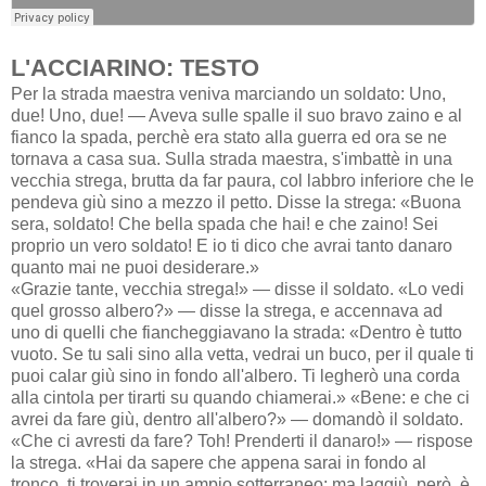
L'ACCIARINO: TESTO
Per la strada maestra veniva marciando un soldato: Uno,
due! Uno, due! — Aveva sulle spalle il suo bravo zaino e al
fianco la spada, perchè era stato alla guerra ed ora se ne
tornava a casa sua. Sulla strada maestra, s'imbattè in una
vecchia strega, brutta da far paura, col labbro inferiore che le
pendeva giù sino a mezzo il petto. Disse la strega: «Buona
sera, soldato! Che bella spada che hai! e che zaino! Sei
proprio un vero soldato! E io ti dico che avrai tanto danaro
quanto mai ne puoi desiderare.»
«Grazie tante, vecchia strega!» — disse il soldato. «Lo vedi
quel grosso albero?» — disse la strega, e accennava ad
uno di quelli che fiancheggiavano la strada: «Dentro è tutto
vuoto. Se tu sali sino alla vetta, vedrai un buco, per il quale ti
puoi calar giù sino in fondo all'albero. Ti legherò una corda
alla cintola per tirarti su quando chiamerai.» «Bene: e che ci
avrei da fare giù, dentro all'albero?» — domandò il soldato.
«Che ci avresti da fare? Toh! Prenderti il danaro!» — rispose
la strega. «Hai da sapere che appena sarai in fondo al
tronco, ti troverai in un ampio sotterraneo; ma laggiù, però, è