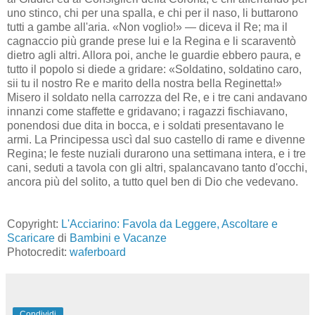
uno stinco, chi per una spalla, e chi per il naso, li buttarono
tutti a gambe all'aria. «Non voglio!» — diceva il Re; ma il
cagnaccio più grande prese lui e la Regina e li scaraventò
dietro agli altri. Allora poi, anche le guardie ebbero paura, e
tutto il popolo si diede a gridare: «Soldatino, soldatino caro,
sii tu il nostro Re e marito della nostra bella Reginetta!»
Misero il soldato nella carrozza del Re, e i tre cani andavano
innanzi come staffette e gridavano; i ragazzi fischiavano,
ponendosi due dita in bocca, e i soldati presentavano le
armi. La Principessa uscì dal suo castello di rame e divenne
Regina; le feste nuziali durarono una settimana intera, e i tre
cani, seduti a tavola con gli altri, spalancavano tanto d'occhi,
ancora più del solito, a tutto quel ben di Dio che vedevano.
Copyright:
L'Acciarino: Favola da Leggere, Ascoltare e
Scaricare
di
Bambini e Vacanze
Photocredit:
waferboard
Condividi