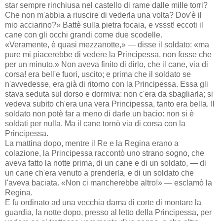
star sempre rinchiusa nel castello di rame dalle mille torri?
Che non m'abbia a riuscire di vederla una volta? Dov'è il
mio acciarino?» Battè sulla pietra focaia, e vssst! eccoti il
cane con gli occhi grandi come due scodelle.
«Veramente, è quasi mezzanotte,» — disse il soldato: «ma
pure mi piacerebbe di vedere la Principessa, non fosse che
per un minuto.» Non aveva finito di dirlo, che il cane, via di
corsa! era bell'e fuori, uscito; e prima che il soldato se
n'avvedesse, era già di ritorno con la Principessa. Essa gli
stava seduta sul dorso e dormiva: non c'era da sbagliarla; si
vedeva subito ch'era una vera Principessa, tanto era bella. Il
soldato non potè far a meno di darle un bacio: non si è
soldati per nulla. Ma il cane tornò via di corsa con la
Principessa.
La mattina dopo, mentre il Re e la Regina erano a
colazione, la Principessa raccontò uno strano sogno, che
aveva fatto la notte prima, di un cane e di un soldato, — di
un cane ch'era venuto a prenderla, e di un soldato che
l'aveva baciata. «Non ci mancherebbe altro!» — esclamò la
Regina.
E fu ordinato ad una vecchia dama di corte di montare la
guardia, la notte dopo, presso al letto della Principessa, per