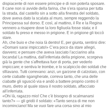
dispiacente di non essere principe e di non poterla sposare.
Il cane non si avvide della farina, che s'era sparsa per tutta
la strada, dal castello sin a sotto alla finestra del soldato,
dove aveva dato la scalata al muro, sempre reggendo la
Principessa sul dorso. E così, al mattino, il Re e la Regina
vennero a risapere dove la loro figliuola fosse stata; e il
soldato fu preso e messo in prigione. E in prigione gli toccò
stare.
Ah, che buio e che noia là dentro! E, per giunta, sentirsi dire:
«Domani sarai impiccato!» C'era poco da stare allegri,
davvero; e pensare che aveva lasciato l'acciarino alla
locanda! La mattina, dall'inferriata della prigione, scorgeva
già la gente che s'affrettava fuor di porta, per vederlo
impiccare; e sentiva le trombe, e lo scalpiccìo dei soldati che
sfilavano. Tutti correvano: anzi, un garzone di calzolaio, con
certe ciabatte sgangherate, correva tanto, che una delle
ciabatte gli sgusciò via e andò a battere proprio contro il
muro, dietro al quale stava il nostro soldato, affacciato
all'inferriata.
«Ohi là, ragazzo mio! Che c'è bisogno di scalmanarsi
tanto?» — gli gridò il soldato: «Tanto senza di me non
incominciano! Ma se vuoi fare una corsa sino al mio