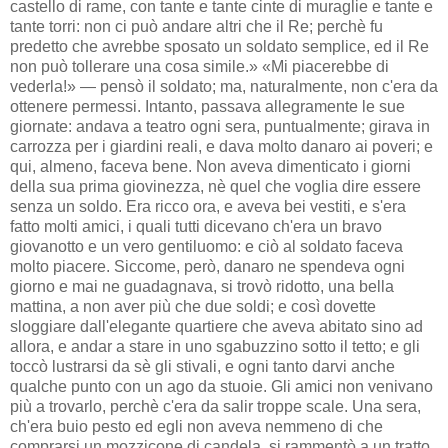
castello di rame, con tante e tante cinte di muraglie e tante e
tante torri: non ci può andare altri che il Re; perchè fu
predetto che avrebbe sposato un soldato semplice, ed il Re
non può tollerare una cosa simile.» «Mi piacerebbe di
vederla!» — pensò il soldato; ma, naturalmente, non c'era da
ottenere permessi. Intanto, passava allegramente le sue
giornate: andava a teatro ogni sera, puntualmente; girava in
carrozza per i giardini reali, e dava molto danaro ai poveri; e
qui, almeno, faceva bene. Non aveva dimenticato i giorni
della sua prima giovinezza, nè quel che voglia dire essere
senza un soldo. Era ricco ora, e aveva bei vestiti, e s'era
fatto molti amici, i quali tutti dicevano ch'era un bravo
giovanotto e un vero gentiluomo: e ciò al soldato faceva
molto piacere. Siccome, però, danaro ne spendeva ogni
giorno e mai ne guadagnava, si trovò ridotto, una bella
mattina, a non aver più che due soldi; e così dovette
sloggiare dall'elegante quartiere che aveva abitato sino ad
allora, e andar a stare in uno sgabuzzino sotto il tetto; e gli
toccò lustrarsi da sè gli stivali, e ogni tanto darvi anche
qualche punto con un ago da stuoie. Gli amici non venivano
più a trovarlo, perchè c'era da salir troppe scale. Una sera,
ch'era buio pesto ed egli non aveva nemmeno di che
comprarsi un mozzicone di candela, si rammentò a un tratto