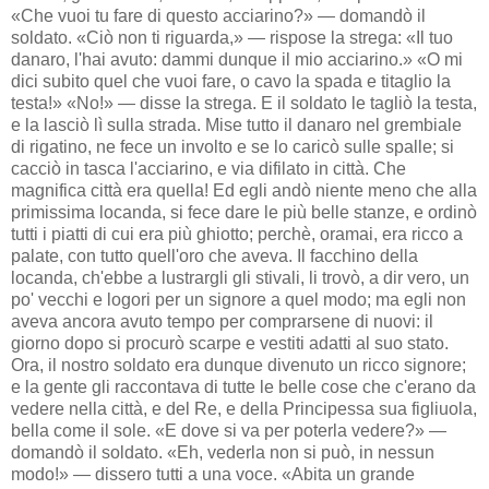
«Che vuoi tu fare di questo acciarino?» — domandò il
soldato. «Ciò non ti riguarda,» — rispose la strega: «Il tuo
danaro, l'hai avuto: dammi dunque il mio acciarino.» «O mi
dici subito quel che vuoi fare, o cavo la spada e titaglio la
testa!» «No!» — disse la strega. E il soldato le tagliò la testa,
e la lasciò lì sulla strada. Mise tutto il danaro nel grembiale
di rigatino, ne fece un involto e se lo caricò sulle spalle; si
cacciò in tasca l'acciarino, e via difilato in città. Che
magnifica città era quella! Ed egli andò niente meno che alla
primissima locanda, si fece dare le più belle stanze, e ordinò
tutti i piatti di cui era più ghiotto; perchè, oramai, era ricco a
palate, con tutto quell'oro che aveva. Il facchino della
locanda, ch'ebbe a lustrargli gli stivali, li trovò, a dir vero, un
po' vecchi e logori per un signore a quel modo; ma egli non
aveva ancora avuto tempo per comprarsene di nuovi: il
giorno dopo si procurò scarpe e vestiti adatti al suo stato.
Ora, il nostro soldato era dunque divenuto un ricco signore;
e la gente gli raccontava di tutte le belle cose che c'erano da
vedere nella città, e del Re, e della Principessa sua figliuola,
bella come il sole. «E dove si va per poterla vedere?» —
domandò il soldato. «Eh, vederla non si può, in nessun
modo!» — dissero tutti a una voce. «Abita un grande