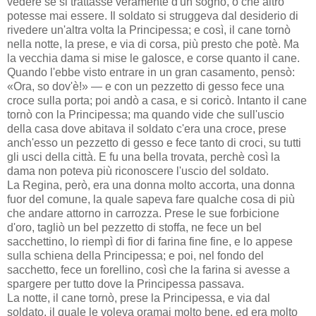
vedere se si trattasse veramente d'un sogno, o che altro
potesse mai essere. Il soldato si struggeva dal desiderio di
rivedere un'altra volta la Principessa; e così, il cane tornò
nella notte, la prese, e via di corsa, più presto che potè. Ma
la vecchia dama si mise le galosce, e corse quanto il cane.
Quando l'ebbe visto entrare in un gran casamento, pensò:
«Ora, so dov'è!» — e con un pezzetto di gesso fece una
croce sulla porta; poi andò a casa, e si coricò. Intanto il cane
tornò con la Principessa; ma quando vide che sull'uscio
della casa dove abitava il soldato c'era una croce, prese
anch'esso un pezzetto di gesso e fece tanto di croci, su tutti
gli usci della città. E fu una bella trovata, perchè così la
dama non poteva più riconoscere l'uscio del soldato.
La Regina, però, era una donna molto accorta, una donna
fuor del comune, la quale sapeva fare qualche cosa di più
che andare attorno in carrozza. Prese le sue forbicione
d'oro, tagliò un bel pezzetto di stoffa, ne fece un bel
sacchettino, lo riempì di fior di farina fine fine, e lo appese
sulla schiena della Principessa; e poi, nel fondo del
sacchetto, fece un forellino, così che la farina si avesse a
spargere per tutto dove la Principessa passava.
La notte, il cane tornò, prese la Principessa, e via dal
soldato, il quale le voleva oramai molto bene, ed era molto