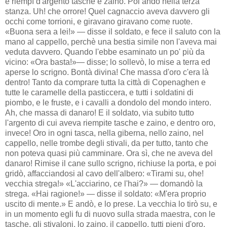
e riempì d'argento tasche e zaino. Poi andò nella terza
stanza. Uh! che orrore! Quel cagnaccio aveva davvero gli
occhi come torrioni, e giravano giravano come ruote.
«Buona sera a lei!» — disse il soldato, e fece il saluto con la
mano al cappello, perchè una bestia simile non l'aveva mai
veduta davvero. Quando l'ebbe esaminato un po' più da
vicino: «Ora basta!»— disse; lo sollevò, lo mise a terra ed
aperse lo scrigno. Bontà divina! Che massa d'oro c'era là
dentro! Tanto da comprare tutta la città di Copenaghen e
tutte le caramelle della pasticcera, e tutti i soldatini di
piombo, e le fruste, e i cavalli a dondolo del mondo intero.
Ah, che massa di danaro! E il soldato, via subito tutto
l'argento di cui aveva riempite tasche e zaino, e dentro oro,
invece! Oro in ogni tasca, nella giberna, nello zaino, nel
cappello, nelle trombe degli stivali, da per tutto, tanto che
non poteva quasi più camminare. Ora sì, che ne aveva del
danaro! Rimise il cane sullo scrigno, richiuse la porta, e poi
gridò, affacciandosi al cavo dell'albero: «Tirami su, ohe!
vecchia strega!» «L'acciarino, ce l'hai?» — domandò la
strega. «Hai ragione!» — disse il soldato: «M'era proprio
uscito di mente.» E andò, e lo prese. La vecchia lo tirò su, e
in un momento egli fu di nuovo sulla strada maestra, con le
tasche, gli stivaloni, lo zaino, il cappello, tutti pieni d'oro.