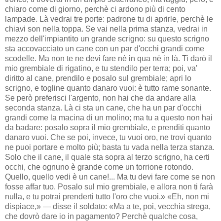
chiaro come di giorno, perchè ci ardono più di cento
lampade. Là vedrai tre porte: padrone tu di aprirle, perchè le
chiavi son nella toppa. Se vai nella prima stanza, vedrai in
mezzo dell'impiantito un grande scrigno: su questo scrigno
sta accovacciato un cane con un par d'occhi grandi come
scodelle. Ma non te ne devi fare nè in qua nè in là. Ti darò il
mio grembiale di rigatino, e tu stendilo per terra; poi, va'
diritto al cane, prendilo e posalo sul grembiale; apri lo
scrigno, e togline quanto danaro vuoi: è tutto rame sonante.
Se però preferisci l'argento, non hai che da andare alla
seconda stanza. Là ci sta un cane, che ha un par d'occhi
grandi come la macina di un molino; ma tu a questo non hai
da badare: posalo sopra il mio grembiale, e prenditi quanto
danaro vuoi. Che se poi, invece, tu vuoi oro, ne trovi quanto
ne puoi portare e molto più; basta tu vada nella terza stanza.
Solo che il cane, il quale sta sopra al terzo scrigno, ha certi
occhi, che ognuno è grande come un torrione rotondo.
Quello, quello vedi è un cane!... Ma tu devi fare come se non
fosse affar tuo. Posalo sul mio grembiale, e allora non ti farà
nulla, e tu potrai prenderti tutto l'oro che vuoi.» «Eh, non mi
dispiace,» — disse il soldato: «Ma a te, poi, vecchia strega,
che dovrò dare io in pagamento? Perchè qualche cosa,