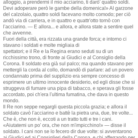
alloggio, a prendermi il mio acciarino, ti darò' quattro soldi.
Devi adoperare però le gambe della domenica!» Al garzone
del calzolaio, quattro soldi facevano molto comodo; per ciò
andò via di carriera, e in quattro e quattr'otto tornò con
l'acciarino. — E allora... e allora, e allora state a sentire quel
che avvenne.
Fuori della città, era rizzata una grande forca; e intorno ci
stavano i soldati e molte migliaia di
spettatori; e il Re e la Regina erano seduti su di un
ricchissimo trono, di fronte ai Giudici e al Consiglio della
Corona. Il soldato era già sul palco; ma quando stavano per
mettergli la corda al collo, domandò di parlare: ad un povero
condannato prima del supplizio era sempre concesso di
esprimere un ultimo innocente desiderio, ed egli disse che si
struggeva di fumare una pipa di tabacco, e sperava gli fosse
accordato, poi ch'era l'ultima fumatina, che dava in questo
mondo.
Il Re non seppe negargli questa piccola grazia; e allora il
soldato cavò l'acciarino e battè la pietra una, due, tre volte...
Che è, che non è, eccoti a un tratto tutti e tre i cani.
«Aiutatemi un po' ora, che non m'impicchino!» — disse il
soldato. I cani non se lo fecero dir due volte: si avventarono
ai Giudici ed ai Consiglieri della Corona, e chi afferrando per