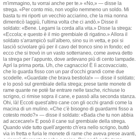
m'immagino, tu vorrai anche per te.» «No,» — disse la
strega. «Per conto mio, non voglio nemmeno un soldo. Mi
basta tu mi riporti un vecchio acciarino, che la mia nonna
dimenticò laggiù, l'ultima volta che ci andò.» Disse il
soldato: «Bene. Legami la corda alla vita.» Disse la strega:
«Eccola; e questo è il mio grembiale di rigatino.» Allora il
soldato s'arrampicò sull'albero, sino su in vetta, e poi si
lasciò scivolare giù per il cavo del tronco sino in fondo; ed
ecco che si trovò in un vasto sotterraneo, come aveva detto
la strega per l'appunto, dove ardevano più di cento lampade.
Aprì la prima porta. Uh, che cagnaccio! È lì accovacciato,
che lo guarda fisso con un par d'occhi grandi come due
scodelle. «Guardate che brava bestiola!» — disse il soldato;
e lo posò sul grembiale della strega; prese tante monete di
rame quante ne potè far entrare nelle tasche, richiuse lo
scrigno, ci rimise sopra il cane, e passò alla seconda stanza.
Ohi, là! Eccoti quest'altro cane con gli occhi grandi come la
macina di un mulino. «Che c'è bisogno di guardarmi fisso a
cotesto modo?» — disse il soldato: «Bada che tu non abbia
ad accecare!» E posò il cane sul grembiale della strega.
Quando vide tutto quell'argento ch'era nello scrigno, buttò
via in fretta e furia le monete di rame che aveva prese avanti,