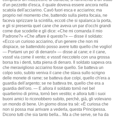
d'un pezzetto d'esca, il quale doveva essere ancora nella
scatola dell'acciarino. Cavò fuori esca e acciarino; ma
proprio nel momento che, battendo sulla pietra focaia, ne
faceva sprizzare la scintilla, eccoti che si spalanca la porta,
e gli si presenta quel cane che aveva un par d'occhi grandi
come due scodelle e gli dice: «Che mi comanda il mio
Padrone?» «Che affare è questo?» — disse il soldato:
«Ecco un curioso acciarino, d'un genere che non mi
dispiace, se battendolo posso avere tutto quello che voglio!
— Portami un po' di denaro!» — disse al cane; e il cane,
vssst! via come il vento; e vssst! rieccotelo con una grossa
borsa tra i denti, tutta piena di denaro. Il soldato sapeva ora
che meraviglioso acciarino fosse quello. Se batteva un
colpo solo, subito veniva il cane che stava sullo scrigno
delle monete di rame; se batteva due colpi, quello ch'era a
guardia dell'argento; se ne batteva tre, quello che era a
guardia dell'oro. — E allora il soldato tornò nel bel
quartierino di prima, tornò ben vestito; e allora tutti i suoi
buoni amici lo riconobbero subito, perchè, già, gli volevano
un mondo di bene. Un giorno disse tra sè: «È curiosa che
non si possa mai arrivare a vederla, questa Principessa.
Dicono tutti che sia tanto bella... Ma a che serve, se ha da